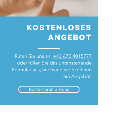
kostenloses
Angebot
Rufen Sie uns an:
+43 670 4015777
oder füllen Sie das untenstehende
Formular aus, und wir erstellen Ihnen
ein Angebot.
Kontaktieren Sie uns
Kontaktieren Sie
uns