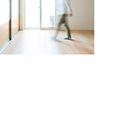
Kontaktieren Sie
uns
+43 670 4015777
office@v-radak.com
Kirchenstraße 45/2
4072 Alkoven